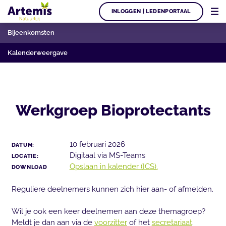
INLOGGEN | LEDENPORTAAL
Bijeenkomsten
Kalenderweergave
Werkgroep Bioprotectants
10 februari 2026
DATUM:
Digitaal via MS-Teams
LOCATIE:
Opslaan in kalender (ICS).
DOWNLOAD
Reguliere deelnemers kunnen zich hier aan- of afmelden.
Wil je ook een keer deelnemen aan deze themagroep?
Meldt je dan aan via de
voorzitter
of het
secretariaat
.