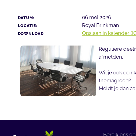
06 mei 2026
DATUM:
Royal Brinkman
LOCATIE:
Opslaan in kalender (IC
DOWNLOAD
Reguliere deeln
afmelden.
Wil je ook een
themagroep?
Meldt je dan aa
Bereik ons op