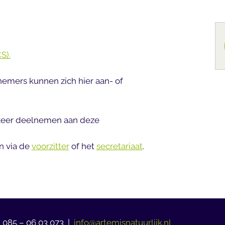
S).
emers kunnen zich hier aan- of
 keer deelnemen aan deze
n via de
voorzitter
of het
secretariaat
.
: 085 – 06 03 073 |
info@artemisnatuurlijk.nl