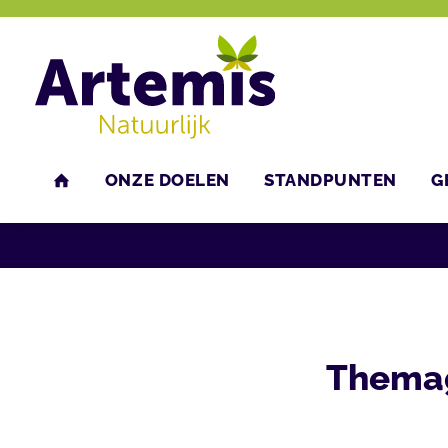
ONZE DOELEN
STANDPUNTEN
G
U bent hier:
Home
Agenda
Bijeenkomsten
HOME
Themag