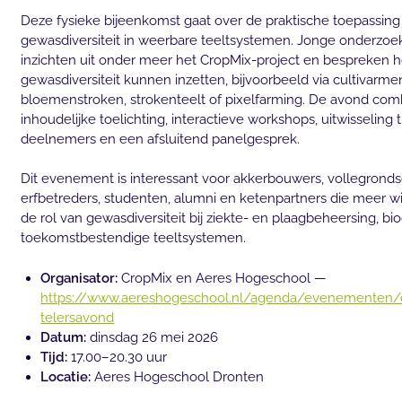
Deze fysieke bijeenkomst gaat over de praktische toepassing
gewasdiversiteit in weerbare teeltsystemen. Jonge onderzoe
inzichten uit onder meer het CropMix-project en bespreken h
gewasdiversiteit kunnen inzetten, bijvoorbeeld via cultivarme
bloemenstroken, strokenteelt of pixelfarming. De avond com
inhoudelijke toelichting, interactieve workshops, uitwisseling 
deelnemers en een afsluitend panelgesprek.
Dit evenement is interessant voor akkerbouwers, vollegronds
erfbetreders, studenten, alumni en ketenpartners die meer w
de rol van gewasdiversiteit bij ziekte- en plaagbeheersing, bio
toekomstbestendige teeltsystemen.
Organisator:
CropMix en Aeres Hogeschool —
https://www.aereshogeschool.nl/agenda/evenementen/
telersavond
Datum:
dinsdag 26 mei 2026
Tijd:
17.00–20.30 uur
Locatie:
Aeres Hogeschool Dronten