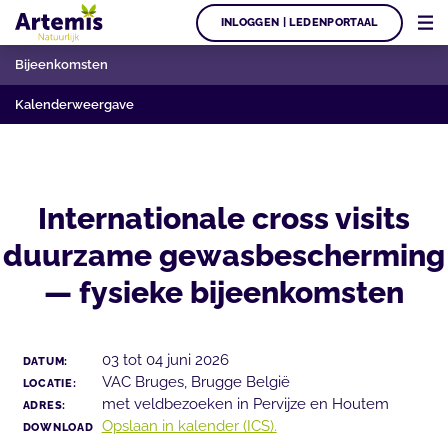
INLOGGEN | LEDENPORTAAL
Bijeenkomsten
Kalenderweergave
Internationale cross visits
duurzame gewasbescherming
— fysieke bijeenkomsten
03 tot 04 juni 2026
DATUM:
VAC Bruges, Brugge België
LOCATIE:
met veldbezoeken in Pervijze en Houtem
ADRES:
Opslaan in kalender (ICS).
DOWNLOAD