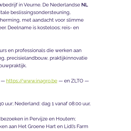
wbedrijf in Veurne. De Nederlandse
NL
gitale beslissingsondersteuning,
cherming, met aandacht voor slimme
er. Deelname is kosteloos; reis- en
eurs en professionals die werken aan
, precisielandbouw, praktijkinnovatie
ouwpraktijk.
o —
https://www.inagro.be
— en ZLTO —
:30 uur; Nederland: dag 1 vanaf 08:00 uur,
dbezoeken in Pervijze en Houtem;
en aan Het Groene Hart en Lidl’s Farm