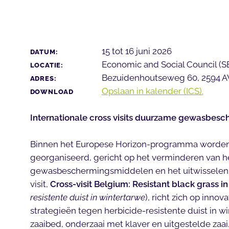
15 tot 16 juni 2026
DATUM:
Economic and Social Council (S
LOCATIE:
Bezuidenhoutseweg 60, 2594 
ADRES:
Opslaan in kalender (ICS).
DOWNLOAD
Internationale cross visits duurzame gewasbesc
Binnen het Europese Horizon-programma worden m
georganiseerd, gericht op het verminderen van h
gewasbeschermingsmiddelen en het uitwisselen v
visit,
Cross-visit Belgium: Resistant black grass i
resistente duist in wintertarwe
), richt zich op inn
strategieën tegen herbicide-resistente duist in 
zaaibed, onderzaai met klaver en uitgestelde zaa