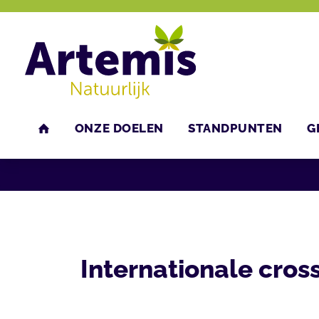
ONZE DOELEN
STANDPUNTEN
G
U bent hier:
Home
Agenda
Bijeenkomsten
HOME
Internationale cro