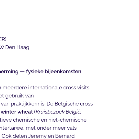
ER)
AW Den Haag
herming — fysieke bijeenkomsten
eerdere internationale cross visits
et gebruik van
an praktijkkennis. De Belgische cross
n winter wheat
(
Kruisbezoek België:
ovatieve chemische en niet-chemische
wintertarwe, met onder meer vals
i. Ook delen Jeremy en Bernard