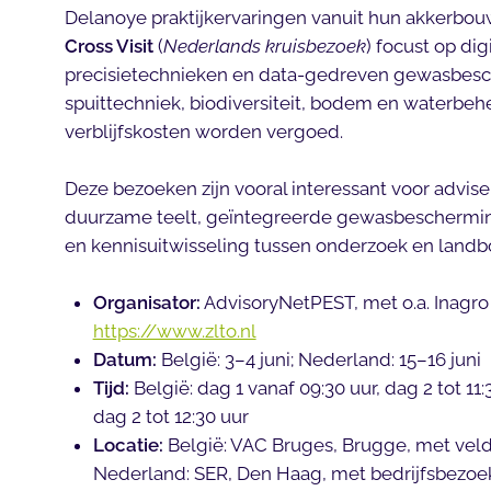
Delanoye praktijkervaringen vanuit hun akkerbou
Cross Visit
(
Nederlands kruisbezoek
) focust op di
precisietechnieken en data-gedreven gewasbes
spuittechniek, biodiversiteit, bodem en waterbehe
verblijfskosten worden vergoed.
Deze bezoeken zijn vooral interessant voor advis
duurzame teelt, geïntegreerde gewasbescherming
en kennisuitwisseling tussen onderzoek en landb
Organisator:
AdvisoryNetPEST, met o.a. Inagr
https://www.zlto.nl
Datum:
België: 3–4 juni; Nederland: 15–16 juni
Tijd:
België: dag 1 vanaf 09:30 uur, dag 2 tot 11
dag 2 tot 12:30 uur
Locatie:
België: VAC Bruges, Brugge, met vel
Nederland: SER, Den Haag, met bedrijfsbezoek