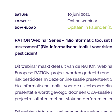
10 juni 2026
DATUM:
Online webinar
LOCATIE:
Opslaan in kalender (IC
DOWNLOAD
RATION Webinar Series – “Bioinformatic tool set f
assessment” (Bio-informatische toolkit voor risi
pesticiden)
Dit webinar maakt deel uit van de RATION Webinar 
Europese RATION-project worden gedeeld rond in
risk pesticides. In deze online sessie presenteert 
bio-informatische toolkit voor de risicobeoordeli
presentatie wordt gevolgd door een Q&A-sessie en
projectresultaten met het stakeholderforum en e
Dit webinar is interessant voor onderzoekers, bele