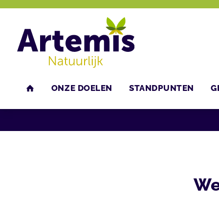
ONZE DOELEN
STANDPUNTEN
G
U bent hier:
Home
Agenda
Bijeenkomsten
HOME
We