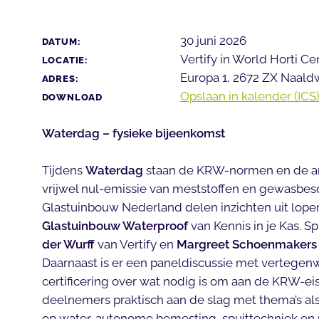
30 juni 2026
DATUM:
Vertify in World Horti Ce
LOCATIE:
Europa 1, 2672 ZX Naaldw
ADRES:
Opslaan in kalender (ICS)
DOWNLOAD
Waterdag – fysieke bijeenkomst
Tijdens
Waterdag
staan de KRW-normen en de amb
vrijwel nul-emissie van meststoffen en gewasbes
Glastuinbouw Nederland delen inzichten uit lope
Glastuinbouw Waterproof
van Kennis in je Kas. S
der Wurff
van Vertify en
Margreet Schoenmakers
Daarnaast is er een paneldiscussie met vertegenwo
certificering over wat nodig is om aan de KRW-ei
deelnemers praktisch aan de slag met thema’s als
op water, autonome bemesting, spuittechniek en 