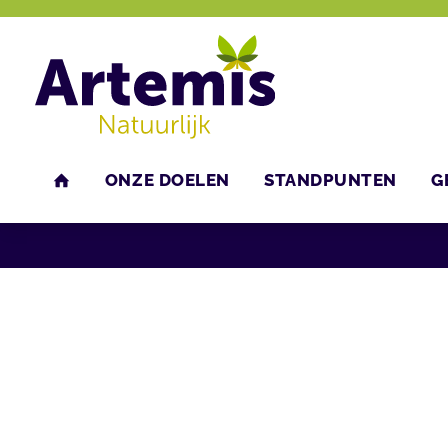
ONZE DOELEN
STANDPUNTEN
G
U bent hier:
Home
Agenda
Bijeenkomsten
HOME