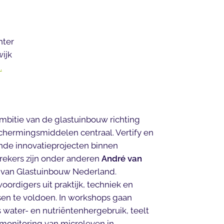
nter
ijk
.
itie van de glastuinbouw richting
chermingsmiddelen centraal. Vertify en
nde innovatieprojecten binnen
prekers zijn onder anderen
André van
van Glastuinbouw Nederland.
ordigers uit praktijk, techniek en
sen te voldoen. In workshops gaan
 water- en nutriëntenhergebruik, teelt
monitoring van microleven in