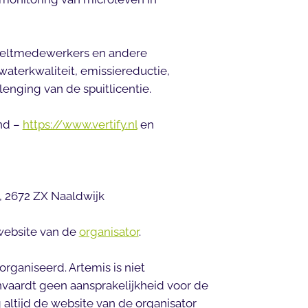
 teeltmedewerkers en andere
waterkwaliteit, emissiereductie,
enging van de spuitlicentie.
nd –
https://www.vertify.nl
en
1, 2672 ZX Naaldwijk
website van de
organisator
.
rganiseerd. Artemis is niet
nvaardt geen aansprakelijkheid voor de
 altijd de website van de organisator