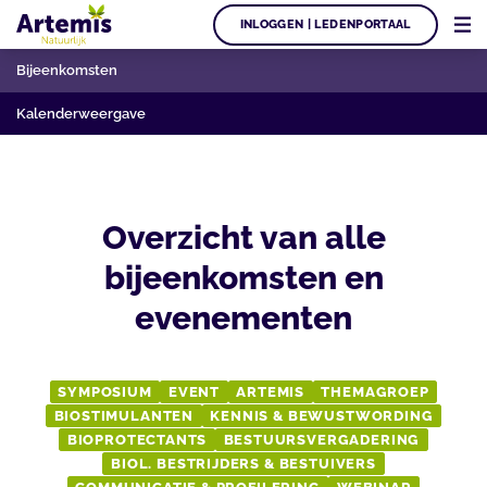
INLOGGEN | LEDENPORTAAL
Bijeenkomsten
Kalenderweergave
Overzicht van alle
bijeenkomsten en
evenementen
SYMPOSIUM
EVENT
ARTEMIS
THEMAGROEP
BIOSTIMULANTEN
KENNIS & BEWUSTWORDING
BIOPROTECTANTS
BESTUURSVERGADERING
BIOL. BESTRIJDERS & BESTUIVERS