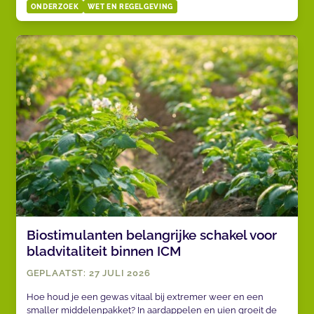
ONDERZOEK
WET EN REGELGEVING
Biostimulanten belangrijke schakel voor
bladvitaliteit binnen ICM
GEPLAATST: 27 JULI 2026
Hoe houd je een gewas vitaal bij extremer weer en een
smaller middelenpakket? In aardappelen en uien groeit de