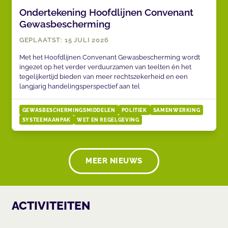
Ondertekening Hoofdlijnen Convenant
Gewasbescherming
GEPLAATST: 15 JULI 2026
Met het Hoofdlijnen Convenant Gewasbescherming wordt
ingezet op het verder verduurzamen van teelten én het
tegelijkertijd bieden van meer rechtszekerheid en een
langjarig handelingsperspectief aan tel
GEWASBESCHERMINGSMIDDELEN
POLITIEK
SAMENWERKING
SYSTEEMAANPAK
WET EN REGELGEVING
MEER NIEUWS
ACTIVITEITEN