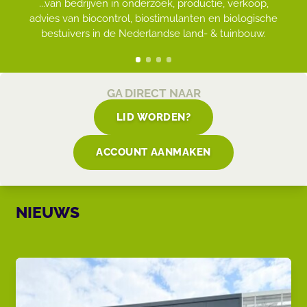
Samen met onze leden werken wij aan een gezonde
...van bedrijven in onderzoek, productie, verkoop,
Met modernen en duurzame middelen en
methodieken dragen wij bij aan de transitie van de land-
advies van biocontrol, biostimulanten en biologische
...vormen sinds velen jaren het ruggegraat voor een
plant, door weerbare planten en teeltsystemen te
bestuivers in de Nederlandse land- & tuinbouw.
geintegreerd systeem in veel teelten.
ontwikkelen.
en tuinbouw
GA DIRECT NAAR
LID WORDEN?
ACCOUNT AANMAKEN
NIEUWS