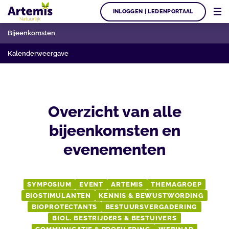
INLOGGEN | LEDENPORTAAL
Bijeenkomsten
Kalenderweergave
Overzicht van alle
bijeenkomsten en
evenementen
SYMPOSIUM
EVENT
ARTEMIS
THEMAGROEP
BIOSTIMULANTEN
KENNIS & BEWUSTWORDING
BIOPROTECTANTS
BESTUURSVERGADERING
BIOL. BESTRIJDERS & BESTUIVERS