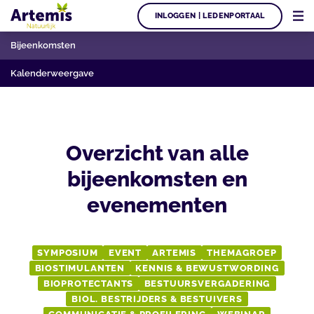
INLOGGEN | LEDENPORTAAL
Bijeenkomsten
Kalenderweergave
Overzicht van alle
bijeenkomsten en
evenementen
SYMPOSIUM
EVENT
ARTEMIS
THEMAGROEP
BIOSTIMULANTEN
KENNIS & BEWUSTWORDING
BIOPROTECTANTS
BESTUURSVERGADERING
BIOL. BESTRIJDERS & BESTUIVERS