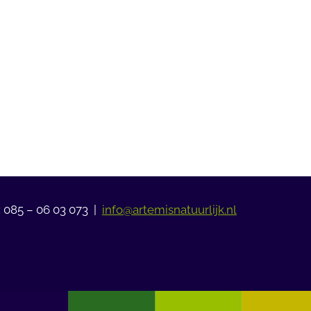
: 085 – 06 03 073 |
info@artemisnatuurlijk.nl