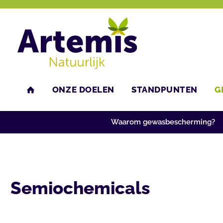
ONZE DOELEN
STANDPUNTEN
G
U bent hier:
Home
Gezonde plant
Semiochemicals
HOME
Waarom gewasbescherming?
Semiochemicals