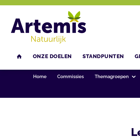
ONZE DOELEN
STANDPUNTEN
G
U bent hier:
Home
Ledenportaal
Fotoalbum
HOME
Home
Commissies
Themagroepen
L