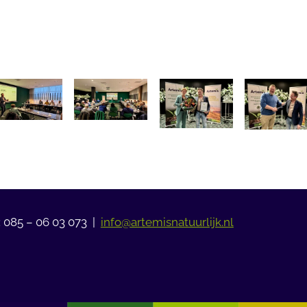
: 085 – 06 03 073 |
info@artemisnatuurlijk.nl