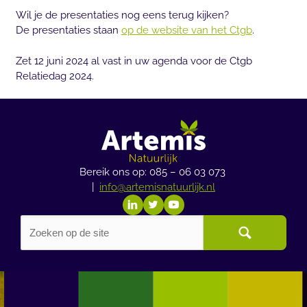
Wil je de presentaties nog eens terug kijken?
De presentaties staan
op de website van het Ctgb
.
Zet 12 juni 2024 al vast in uw agenda voor de Ctgb
Relatiedag 2024.
Bereik ons op: 085 – 06 03 073
|
info@artemisnatuurlijk.nl