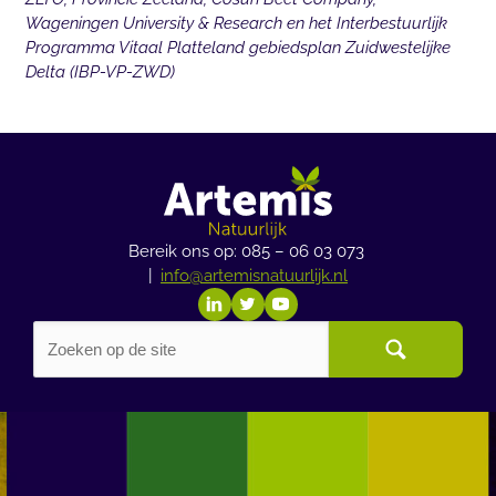
Wageningen University & Research en het Interbestuurlijk
Programma Vitaal Platteland gebiedsplan Zuidwestelijke
Delta (IBP-VP-ZWD)
Bereik ons op: 085 – 06 03 073
|
info@artemisnatuurlijk.nl