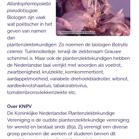
Allantophomopsiella
pseudotsugae
.
Biologen zijn vaak
wat poëtischer in het
geven van namen
dan
plantenziektekundigen. Zo noemen de biologen
Botrytis
cinerea
: Tuinknolkelkje, terwijl de ziektenaam Grauwe
schimmel is. Maar ook de plantenziektekundigen hebben
de Nederlandse taal verrijkt met woorden als voetrot,
zwartbenigheid, krulziekte, komkommerbont,
aardappelmoeheid, variabele driehoekbladroller, witsnot,
aardbeiknotshaarluis, tabaksratelvirus,
tomatenbronsvlekkenziekte etc.
Over KNPV
De Koninklijke Nederlandse Plantenziektekundige
Vereniging is de oudste plantenziektekundige vereniging
ter wereld en bestaat sinds 1891. Zij verenigt een diverse
groep personen die werken of studeren binnen dit