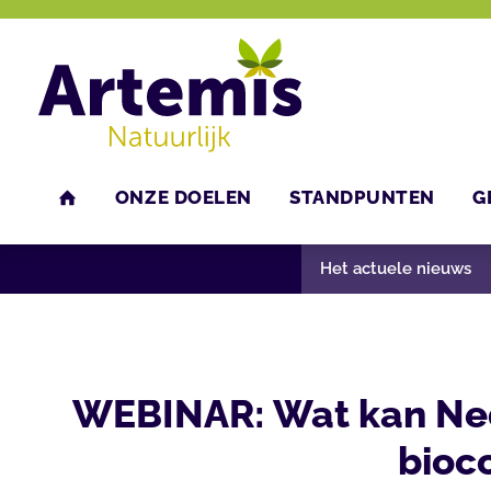
ONZE DOELEN
STANDPUNTEN
G
U bent hier:
Home
Nieuws
Het actuele nieuws
HOME
Het actuele nieuws
WEBINAR: Wat kan Nede
bioco