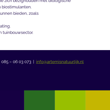
die zich bezighouden met biologische
 biostimulanten.
unnen bieden, zoals
ating.
en tuinbouwsector.
: 085 – 06 03 073 |
info@artemisnatuurlijk.nl