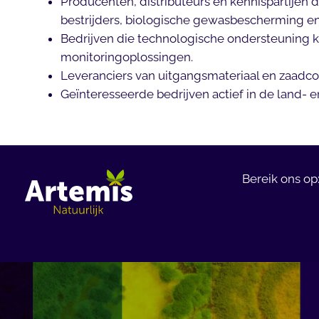
Producenten, distributeurs en kennispartijen 
bestrijders, biologische gewasbescherming en
Bedrijven die technologische ondersteuning k
monitoringoplossingen.
Leveranciers van uitgangsmateriaal en zaadco
Geïnteresseerde bedrijven actief in de land- 
Bereik ons op