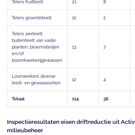
Telers fruitteelt
21
8
Telers groenteteelt
12
2
Telers sierteelt:
buitenteelt van vaste
planten, bloemisterijen
13
7
en/of
boomkwekerijgewassen
Loonwerkers diverse
12
4
teelt- en gewassoorten
Totaal
114
36
Inspectieresultaten eisen driftreductie uit Activ
milieubeheer