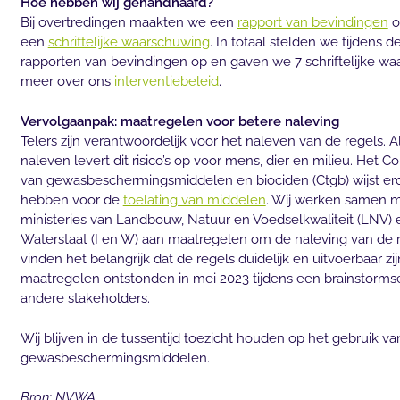
Hoe hebben wij gehandhaafd?
Bij overtredingen maakten we een
rapport van bevindingen
o
een
schriftelijke waarschuwing
. In totaal stelden we tijdens 
rapporten van bevindingen op en gaven we 7 schriftelijke w
meer over ons
interventiebeleid
.
Vervolgaanpak: maatregelen voor betere naleving
Telers zijn verantwoordelijk voor het naleven van de regels. Al
naleven levert dit risico’s op voor mens, dier en milieu. Het C
van gewasbeschermingsmiddelen en biociden (Ctgb) wijst ero
hebben voor de
toelating van middelen
. Wij werken samen m
ministeries van Landbouw, Natuur en Voedselkwaliteit (LNV) e
Waterstaat (I en W) aan maatregelen om de naleving van de r
vinden het belangrijk dat de regels duidelijk en uitvoerbaar zi
maatregelen ontstonden in mei 2023 tijdens een brainstormse
andere stakeholders.
Wij blijven in de tussentijd toezicht houden op het gebruik va
gewasbeschermingsmiddelen.
Bron: NVWA