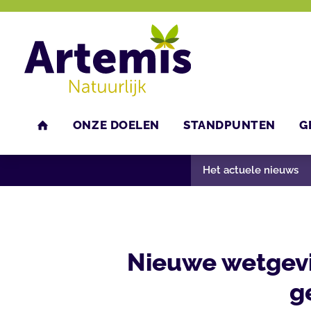
ONZE DOELEN
STANDPUNTEN
G
U bent hier:
Home
Nieuws
Het actuele nieuws
HOME
Het actuele nieuws
Nieuwe wetgevi
g