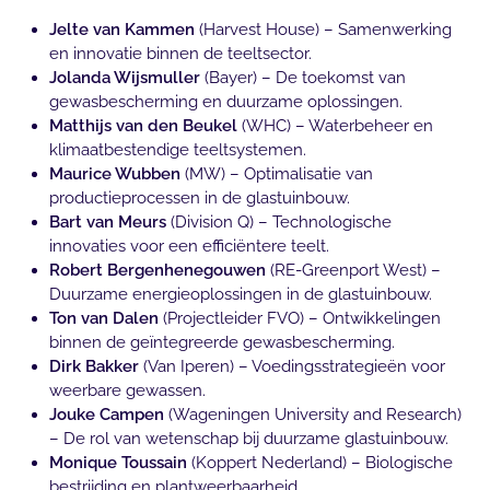
Jelte van Kammen
(Harvest House) – Samenwerking
en innovatie binnen de teeltsector.
Jolanda Wijsmuller
(Bayer) – De toekomst van
gewasbescherming en duurzame oplossingen.
Matthijs van den Beukel
(WHC) – Waterbeheer en
klimaatbestendige teeltsystemen.
Maurice Wubben
(MW) – Optimalisatie van
productieprocessen in de glastuinbouw.
Bart van Meurs
(Division Q) – Technologische
innovaties voor een efficiëntere teelt.
Robert Bergenhenegouwen
(RE-Greenport West) –
Duurzame energieoplossingen in de glastuinbouw.
Ton van Dalen
(Projectleider FVO) – Ontwikkelingen
binnen de geïntegreerde gewasbescherming.
Dirk Bakker
(Van Iperen) – Voedingsstrategieën voor
weerbare gewassen.
Jouke Campen
(Wageningen University and Research)
– De rol van wetenschap bij duurzame glastuinbouw.
Monique Toussain
(Koppert Nederland) – Biologische
bestrijding en plantweerbaarheid.