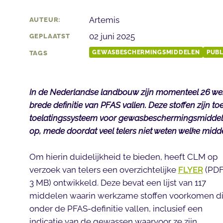
Artemis
AUTEUR:
02 juni 2025
GEPLAATST
GEWASBESCHERMINGSMIDDELEN
PUBL
TAGS
In de Nederlandse landbouw zijn momenteel 26 wer
brede definitie van PFAS vallen. Deze stoffen zijn t
toelatingssysteem voor gewasbeschermingsmiddel
op, mede doordat veel telers niet weten welke midde
Om hierin duidelijkheid te bieden, heeft CLM op
verzoek van telers een overzichtelijke
FLYER
(PDF
3 MB) ontwikkeld. Deze bevat een lijst van 117
middelen waarin werkzame stoffen voorkomen d
onder de PFAS-definitie vallen, inclusief een
indicatie van de gewassen waarvoor ze zijn