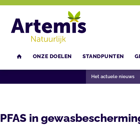
ONZE DOELEN
STANDPUNTEN
G
U bent hier:
Home
Nieuws
Het actuele nieuws
HOME
Het actuele nieuws
PFAS in gewasbeschermin