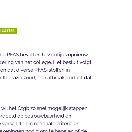
ICATIES
e PFAS bevatten tussentijds opnieuw
ering van het college. Het besluit volgt
en dat diverse PFAS-stoffen in
fluorazijnzuur), een afbraakproduct dat
wil het Ctgb zo snel mogelijk stappen
ordeeld op betrouwbaarheid en
erschillen in nationale criteria en
rekeningen nodig om te bepalen of de