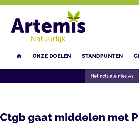
ONZE DOELEN
STANDPUNTEN
G
U bent hier:
Home
Nieuws
Het actuele nieuws
HOME
Het actuele nieuws
Ctgb gaat middelen met 