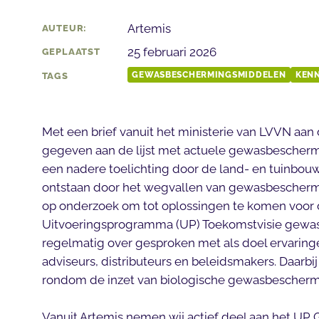
Artemis
AUTEUR:
25 februari 2026
GEPLAATST
GEWASBESCHERMINGSMIDDELEN
KENN
TAGS
Met een brief vanuit het ministerie van LVVN aa
gegeven aan de lijst met actuele gewasbescherm
een nadere toelichting door de land- en tuinbou
ontstaan door het wegvallen van gewasbeschermi
op onderzoek om tot oplossingen te komen voor 
Uitvoeringsprogramma (UP) Toekomstvisie gewa
regelmatig over gesproken met als doel ervaringe
adviseurs, distributeurs en beleidsmakers. Daarb
rondom de inzet van biologische gewasbeschermin
Vanuit Artemis nemen wij actief deel aan het U