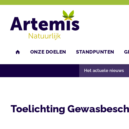
ONZE DOELEN
STANDPUNTEN
G
U bent hier:
Home
Nieuws
Het actuele nieuws
HOME
Het actuele nieuws
Toelichting Gewasbesc