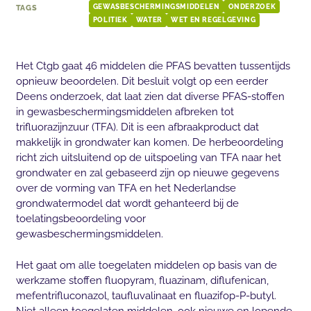
TAGS
GEWASBESCHERMINGSMIDDELEN
ONDERZOEK
POLITIEK
WATER
WET EN REGELGEVING
Het Ctgb gaat 46 middelen die PFAS bevatten tussentijds
opnieuw beoordelen. Dit besluit volgt op een eerder
Deens onderzoek, dat laat zien dat diverse PFAS-stoffen
in gewasbeschermingsmiddelen afbreken tot
trifluorazijnzuur (TFA). Dit is een afbraakproduct dat
makkelijk in grondwater kan komen. De herbeoordeling
richt zich uitsluitend op de uitspoeling van TFA naar het
grondwater en zal gebaseerd zijn op nieuwe gegevens
over de vorming van TFA en het Nederlandse
grondwatermodel dat wordt gehanteerd bij de
toelatingsbeoordeling voor
gewasbeschermingsmiddelen.
Het gaat om alle toegelaten middelen op basis van de
werkzame stoffen fluopyram, fluazinam, diflufenican,
mefentrifluconazol, taufluvalinaat en fluazifop-P-butyl.
Niet alleen toegelaten middelen, ook nieuwe en lopende