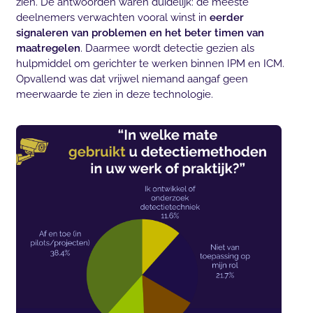
zien. De antwoorden waren duidelijk: de meeste
deelnemers verwachten vooral winst in
eerder
signaleren van problemen en het beter timen van
maatregelen
. Daarmee wordt detectie gezien als
hulpmiddel om gerichter te werken binnen IPM en ICM.
Opvallend was dat vrijwel niemand aangaf geen
meerwaarde te zien in deze technologie.