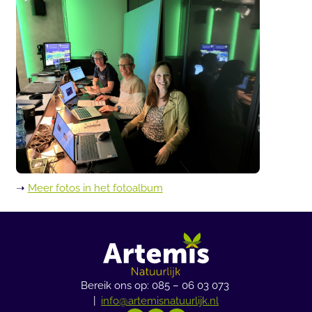
➝
Meer fotos in het fotoalbum
Bereik ons op: 085 – 06 03 073
|
info@artemisnatuurlijk.nl