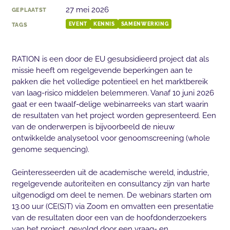
27 mei 2026
GEPLAATST
TAGS
EVENT
KENNIS
SAMENWERKING
RATION is een door de EU gesubsidieerd project dat als
missie heeft om regelgevende beperkingen aan te
pakken die het volledige potentieel en het marktbereik
van laag-risico middelen belemmeren. Vanaf 10 juni 2026
gaat er een twaalf-delige webinarreeks van start waarin
de resultaten van het project worden gepresenteerd. Een
van de onderwerpen is bijvoorbeeld de nieuw
ontwikkelde analysetool voor genoomscreening (whole
genome sequencing).
Geïnteresseerden uit de academische wereld, industrie,
regelgevende autoriteiten en consultancy zijn van harte
uitgenodigd om deel te nemen. De webinars starten om
13.00 uur (CE(S)T) via Zoom en omvatten een presentatie
van de resultaten door een van de hoofdonderzoekers
van het project, gevolgd door een vraag- en