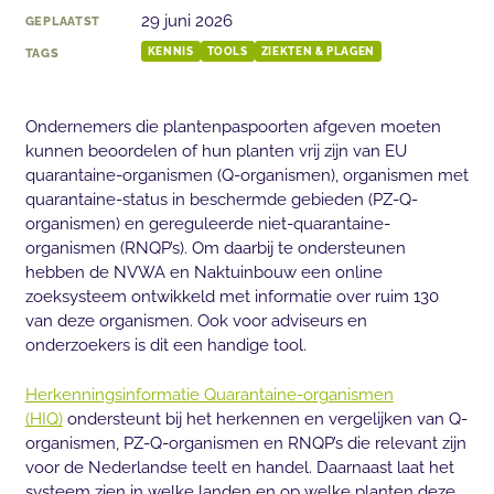
29 juni 2026
GEPLAATST
TAGS
KENNIS
TOOLS
ZIEKTEN & PLAGEN
Ondernemers die plantenpaspoorten afgeven moeten
kunnen beoordelen of hun planten vrij zijn van EU
quarantaine-organismen (Q-organismen), organismen met
quarantaine-status in beschermde gebieden (PZ-Q-
organismen) en gereguleerde niet-quarantaine-
organismen (RNQP’s). Om daarbij te ondersteunen
hebben de NVWA en Naktuinbouw een online
zoeksysteem ontwikkeld met informatie over ruim 130
van deze organismen. Ook voor adviseurs en
onderzoekers is dit een handige tool.
Herkenningsinformatie Quarantaine-organismen
(HIQ)
ondersteunt bij het herkennen en vergelijken van Q-
organismen, PZ-Q-organismen en RNQP’s die relevant zijn
voor de Nederlandse teelt en handel. Daarnaast laat het
systeem zien in welke landen en op welke planten deze