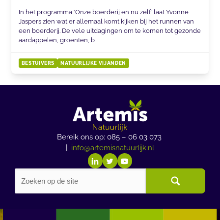
In het programma ‘Onze boerderij en nu zelf’ laat Yvonne
Jaspers zien wat er allemaal komt kijken bij het runnen van
een boerderij. De vele uitdagingen om te komen tot gezonde
aardappelen, groenten, b
BESTUIVERS
NATUURLIJKE VIJANDEN
Bereik ons op: 085 – 06 03 073
|
info@artemisnatuurlijk.nl