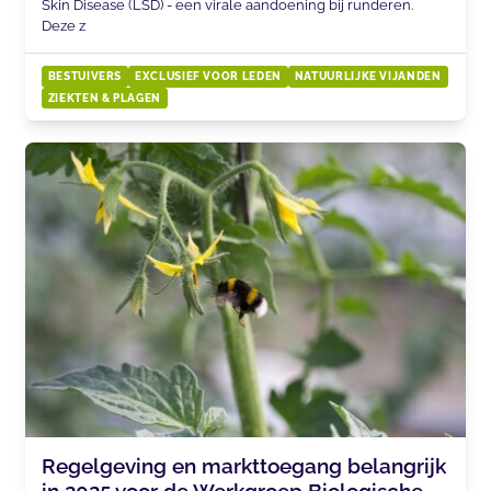
Skin Disease (LSD) - een virale aandoening bij runderen.
Deze z
BESTUIVERS
EXCLUSIEF VOOR LEDEN
NATUURLIJKE VIJANDEN
ZIEKTEN & PLAGEN
Regelgeving en markttoegang belangrijk
in 2025 voor de Werkgroep Biologische