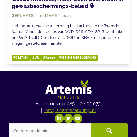
gewasbeschermings-beleid 🔒
GEPLAATST: 30 MAART 2023
Het thema gewasbescherming blijft actueel in de Tweede
Kamer. Vanuit de fracties van VVD, D66, CDA, SP, GroenLinks
en PvdA, PvdD, ChristenUnie, SGP en BBB zijn schriftelijke
vragen gesteld aan ministe
POLITIEK
SUR
UP2030
WET EN REGELGEVING
Bereik ons op: 085 – 06 03 073
|
info@artemisnatuurlijk.nl