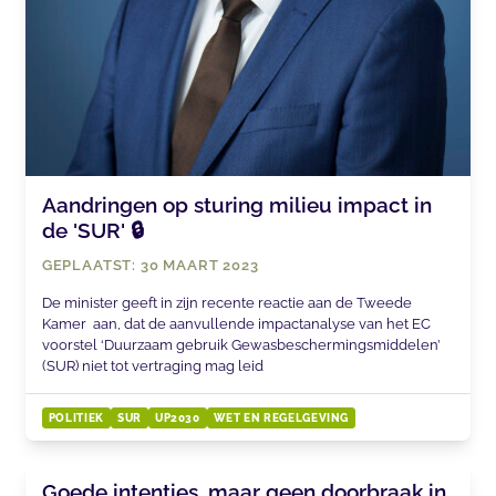
Aandringen op sturing milieu impact in
de 'SUR' 🔒
GEPLAATST: 30 MAART 2023
De minister geeft in zijn recente reactie aan de Tweede
Kamer aan, dat de aanvullende impactanalyse van het EC
voorstel ‘Duurzaam gebruik Gewasbeschermingsmiddelen’
(SUR) niet tot vertraging mag leid
POLITIEK
SUR
UP2030
WET EN REGELGEVING
Goede intenties, maar geen doorbraak in