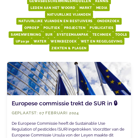
GEWASBESCHERMINGSMIDDELEN
KENNIS
LEDEN AAN HET WOORD
MARKT
MEDIA
NATUURLIJKE VIJANDEN
NATUURLIJKE VIJANDEN EN BESTUIVERS
ONDERZOEK
OPROEP
POLITIEK
PROJECTEN
PUBLICATIES
SAMENWERKING
SUR
SYSTEEMAANPAK
TECHNIEK
TOOLS
UP2030
WATER
WERKBEZOEK
WET EN REGELGEVING
ZIEKTEN & PLAGEN
Europese commissie trekt de SUR in 🔒
GEPLAATST: 07 FEBRUARI 2024
De Europese Commissie heeft de Sustainable Use
Regulation of pesticides (SUR) ingetrokken. Voorzitter van de
Europese Commissie Ursula von der Leyen maakte dit