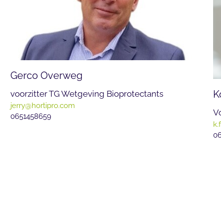
Gerco Overweg
voorzitter TG Wetgeving Bioprotectants
K
jerry@hortipro.com
V
0651458659
k.
06