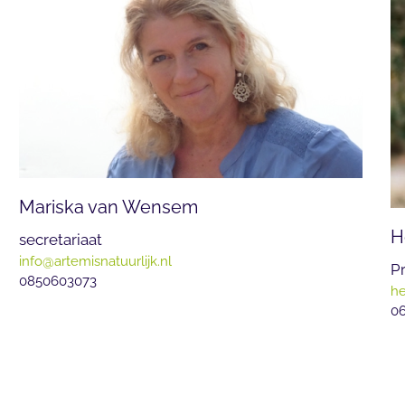
Mariska van Wensem
H
secretariaat
info@artemisnatuurlijk.nl
P
0850603073
he
0