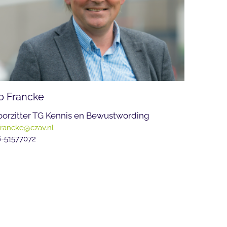
o Francke
oorzitter TG Kennis en Bewustwording
francke@czav.nl
-51577072