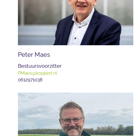
Peter Maes
Bestuursvoorzitter
PMaes@koppert.nl
0612971038