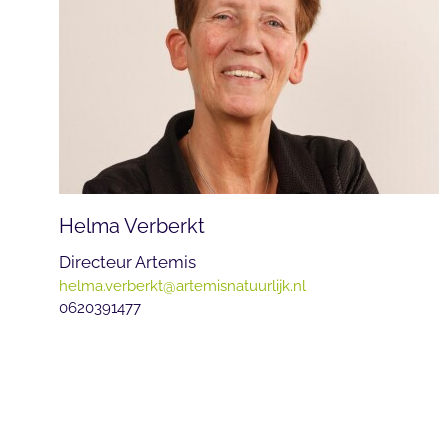
Helma Verberkt
Directeur Artemis
helma.verberkt@artemisnatuurlijk.nl
0620391477