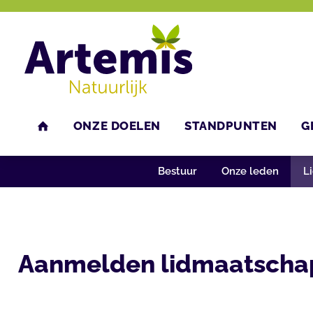
ONZE DOELEN
STANDPUNTEN
G
U bent hier:
Home
Over Artemis
Lid worden?
Aanmelden lidmaatsch
HOME
Bestuur
Onze leden
L
Aanmelden lidmaatschap